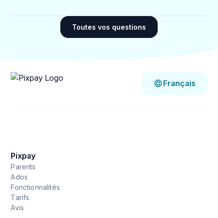
Rejoindre Pixpay, c'est rejoindre une entreprise
française soutenue par un groupe mondial avec
Toutes vos questions
plus de 5 millions d'utilisateurs. Aux côtés
d'Acorns aux USA, nous œuvrons chaque jour à
proposer les meilleurs outils financiers pour
toute la famille.
Les fonds déposés sur Pixpay sont conservés et
Français
sécurisés au sein de l'UE.
Pixpay
Parents
Ados
Fonctionnalités
Tarifs
Avis