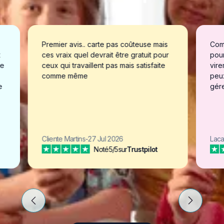
Premier avis.. carte pas coûteuse mais
Comptes e
ces vraix quel devrait être gratuit pour
pour mes 
ceux qui travaillent pas mais satisfaite
virements.
comme même
peux voir
gérer les 
Cliente Martins
-
27 Jul 2026
Lacarelle
-
Noté
5/5
sur
Trustpilot