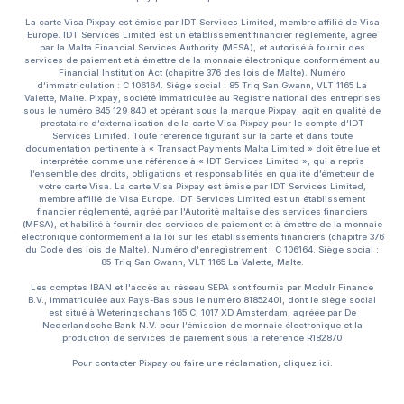
La carte Visa Pixpay est émise par IDT Services Limited, membre affilié de Visa
Europe. IDT Services Limited est un établissement financier réglementé, agréé
par la Malta Financial Services Authority (MFSA), et autorisé à fournir des
services de paiement et à émettre de la monnaie électronique conformément au
Financial Institution Act (chapitre 376 des lois de Malte). Numéro
d’immatriculation : C 106164. Siège social : 85 Triq San Gwann, VLT 1165 La
Valette, Malte. Pixpay, société immatriculée au Registre national des entreprises
sous le numéro 845 129 840 et opérant sous la marque Pixpay, agit en qualité de
prestataire d’externalisation de la carte Visa Pixpay pour le compte d’IDT
Services Limited. Toute référence figurant sur la carte et dans toute
documentation pertinente à « Transact Payments Malta Limited » doit être lue et
interprétée comme une référence à « IDT Services Limited », qui a repris
l’ensemble des droits, obligations et responsabilités en qualité d’émetteur de
votre carte Visa. La carte Visa Pixpay est émise par IDT Services Limited,
membre affilié de Visa Europe. IDT Services Limited est un établissement
financier réglementé, agréé par l'Autorité maltaise des services financiers
(MFSA), et habilité à fournir des services de paiement et à émettre de la monnaie
électronique conformément à la loi sur les établissements financiers (chapitre 376
du Code des lois de Malte). Numéro d'enregistrement : C 106164. Siège social :
85 Triq San Gwann, VLT 1165 La Valette, Malte.
Les comptes IBAN et l'accès au réseau SEPA sont fournis par Modulr Finance
B.V., immatriculée aux Pays-Bas sous le numéro 81852401, dont le siège social
est situé à Weteringschans 165 C, 1017 XD Amsterdam, agréée par De
Nederlandsche Bank N.V. pour l’émission de monnaie électronique et la
production de services de paiement sous la référence R182870
Pour contacter Pixpay ou faire une réclamation, cliquez
ici.