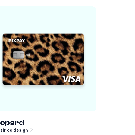
éopard
sir ce design