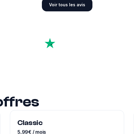
Voir tous les avis
4.6
sur plus de
10k
avis
offres
Classic
5,99€ / mois