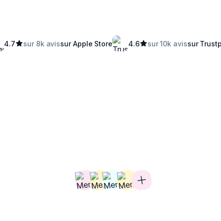
4.7
sur 8k avis
sur Apple Store
4.6
sur 10k avis
sur Trustp
joignez
250 
familles conquises