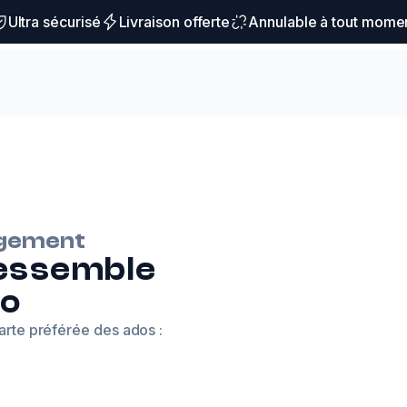
Ultra sécurisé
Livraison offerte
Annulable à tout mome
agement
ressemble
do
carte préférée des ados :