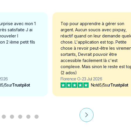
urprise avec mon 1
Top pour apprendre à gérer son
très satisfaite J ai
argent. Aucun soucis avec pixpay,
ouveler l
réactif quand on leur demande que
 2 ième petit fils
chose. L'application est top. Petite
chose à revoir peut-être les viremen
sortants, Devrait pouvoir être
accessible facilement là c'est
complexe. Mais sinon le reste est to
(2 ados)
 2026
Florence O
-
23 Jul 2026
é
5/5
sur
Trustpilot
Noté
5/5
sur
Trustpilot