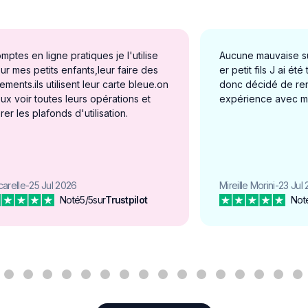
mptes en ligne pratiques je l'utilise
Aucune mauvaise s
ur mes petits enfants,leur faire des
er petit fils J ai été 
rements.ils utilisent leur carte bleue.on
donc décidé de ren
ux voir toutes leurs opérations et
expérience avec mon
rer les plafonds d'utilisation.
carelle
-
25 Jul 2026
Mireille Morini
-
23 Jul
Noté
5/5
sur
Trustpilot
Not