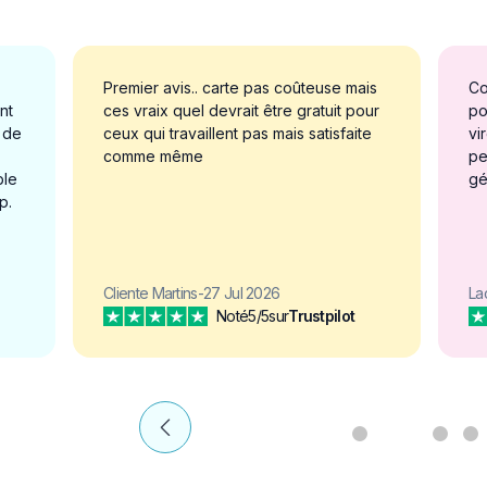
Premier avis.. carte pas coûteuse mais
Co
nt
ces vraix quel devrait être gratuit pour
po
e de
ceux qui travaillent pas mais satisfaite
vi
comme même
pe
ble
gé
p.
Cliente Martins
-
27 Jul 2026
La
Noté
5/5
sur
Trustpilot