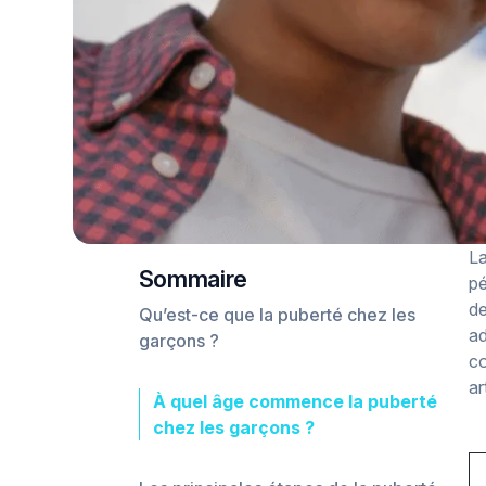
La
Sommaire
pé
de
Qu’est-ce que la puberté chez les
ad
garçons ?
co
ar
À quel âge commence la puberté
chez les garçons ?