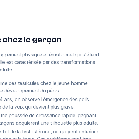
é chez le garçon
oppement physique et émotionnel qui s'étend
Elle est caractérisée par des transformations
dulte :
ume des testicules chez le jeune homme
 le développement du pénis.
14 ans, on observe l’émergence des poils
e de la voix qui devient plus grave.
 une poussée de croissance rapide, gagnant
garçons acquièrent une silhouette plus adulte.
ffet de la testostérone, ce qui peut entraîner
e dos et le torse. Ces problèmes sont très