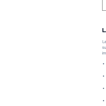
L
La
su
im