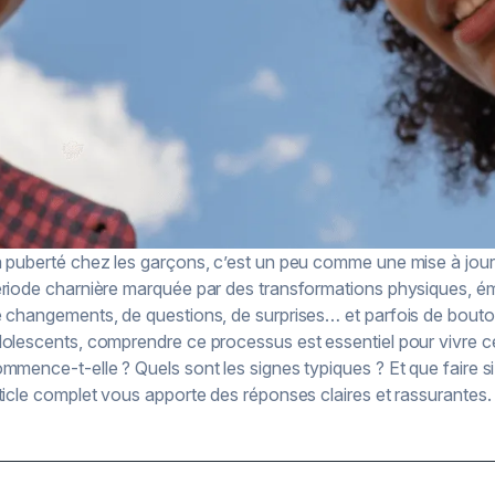
 puberté chez les garçons, c’est un peu comme une mise à jou
riode charnière marquée par des transformations physiques, émo
 changements, de questions, de surprises… et parfois de bouto
olescents, comprendre ce processus est essentiel pour vivre ce
mmence-t-elle ? Quels sont les signes typiques ? Et que faire si
ticle complet vous apporte des réponses claires et rassurantes.