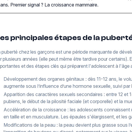
ans. Premier signal ? La croissance mammaire.
es principales étapes de la pubert
 puberté chez les garçons est une période marquante de dével
r plusieurs années (elle peut même être tardive pour certains). 
portantes et des étapes clés qui préparent l'adolescent à l'âge a
Développement des organes génitaux : dès 11-12 ans, le vol
augmente sous l’influence d’une hormone sexuelle, suivi par
Apparition des caractères sexuels secondaires : entre 12 et 
pubiens, le début de la pilosité faciale (et corporelle) et la mu
Accélération de la croissance : les adolescents connaissent
en taille et en musculature. Les épaules s'élargissent, et les 
Modifications de la peau : la peau devient plus grasse sous l’e
l’apparition de boutons ou d’acné, notamment sur le visage, l