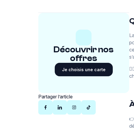
Q
La
po
Découvrir nos
ce
offres
s’
👉
Je choisis une carte
ch
Partager l’article
À
👉
dé