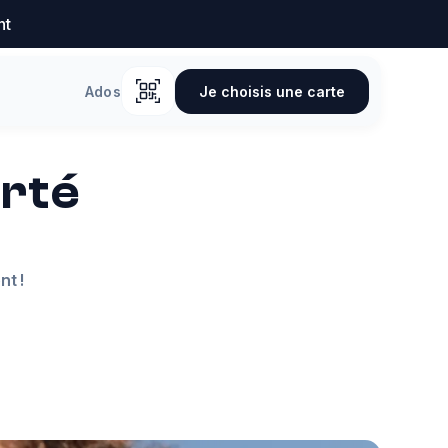
nt
Je choisis une carte
Ados
erté
nt !