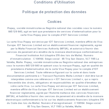
Conditions d'Utilisation
Politique de protection des données
Cookies
Pixpay, société immatriculée au Registre national des sociétés sous le numéro
845 129 840, agit en tant que prestataire de services d'externalisation pour la
carte Visa Pixpay pour le compte d'IDT Services Limited.
La carte Visa Pixpay est émise par IDT Services Limited, membre affilié de Visa
Europe. IDT Services Limited est un établissement financier réglementé, agréé
par la Malta Financial Services Authority (MFSA), et autorisé à fournir des
services de paiement et à émettre de la monnaie électronique conformément au
Financial Institution Act (chapitre 376 des lois de Malte). Numéro
d’immatriculation : C 106164. Siège social : 85 Triq San Gwann, VLT 1165 La
Valette, Malte. Pixpay, société immatriculée au Registre national des entreprises
sous le numéro 845 129 840 et opérant sous la marque Pixpay, agit en qualité de
prestataire d’externalisation de la carte Visa Pixpay pour le compte d’IDT
Services Limited. Toute référence figurant sur la carte et dans toute
documentation pertinente à « Transact Payments Malta Limited » doit être lue et
interprétée comme une référence à « IDT Services Limited », qui a repris
l’ensemble des droits, obligations et responsabilités en qualité d’émetteur de
votre carte Visa. La carte Visa Pixpay est émise par IDT Services Limited,
membre affilié de Visa Europe. IDT Services Limited est un établissement
financier réglementé, agréé par l'Autorité maltaise des services financiers
(MFSA), et habilité à fournir des services de paiement et à émettre de la monnaie
électronique conformément à la loi sur les établissements financiers (chapitre 376
du Code des lois de Malte). Numéro d'enregistrement : C 106164. Siège social :
85 Triq San Gwann, VLT 1165 La Valette, Malte.