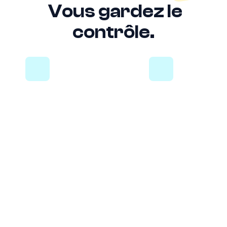
Vous gardez le
contrôle.
Personnalisez
Bloquez des
les
commerçan
Un marchand vous
paramètres
donne des boutons 
de sécurité
Bloquez-le depuis
votre app.
(Dés)activez dans l’app
les modes de paiement
autorisés : retraits,
sans contact,
paiement en ligne ou à
l’étranger.