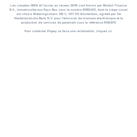
Les comptes IBAN et l'accès au réseau SEPA sont fournis par Modulr Finance
B.V., immatriculée aux Pays-Bas sous le numéro 81852401, dont le siège social
est situé à Weteringschans 165 C, 1017 XD Amsterdam, agréée par De
Nederlandsche Bank N.V. pour l’émission de monnaie électronique et la
production de services de paiement sous la référence R182870
Pour contacter Pixpay ou faire une réclamation, cliquez
ici.