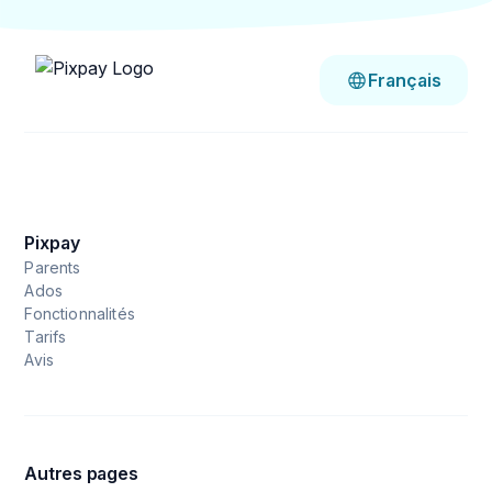
mois.
Et si ta mamie, ton parrain ou ta tante veulent te
faire un petit cadeau ou participer à un de tes
Français
projets, tu peux facilement leur envoyer un lien
pour qu'ils t'envoient de l'argent.
Bref, tout le monde peut participer pour t'aider à
atteindre tes objectifs.
Pixpay
Parents
Ados
Fonctionnalités
Tarifs
Avis
Autres pages