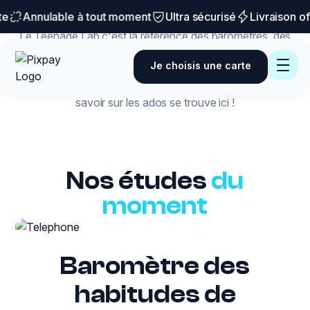
Teenage
Lab
e
Annulable à tout moment
Ultra sécurisé
Livraison off
Le Teenage Lab c'est la référence des baromètres, des
statistiques et des études passées et à venir à propos
Je choisis une carte
des adolescents. Habitudes de consommation, argent
de poche, tendances, rêves, tout ce que vous devez
savoir sur les ados se trouve ici !
Nos études
du
moment
Baromètre des
habitudes de