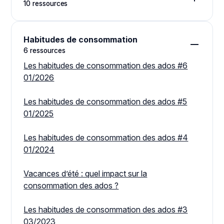
10 ressources
Argent de poche : les inégalités entre garçons et
filles #5 03/2026
Habitudes de consommation
6 ressources
L’argent de poche des adolescents #6 09/2025
Les habitudes de consommation des ados #6
01/2026
Le rapport des ados à l’éducation financière
03/2025
Les habitudes de consommation des ados #5
01/2025
Argent de poche : les inégalités entre garçons et
filles #4 03/2025
Les habitudes de consommation des ados #4
01/2024
L’argent de poche des adolescents #5 09/2024
Vacances d’été : quel impact sur la
Argent de poche : les inégalités entre garçons et
consommation des ados ?
filles #3 03/2024
Les habitudes de consommation des ados #3
L’argent de poche des adolescents #4 09/2023
03/2023