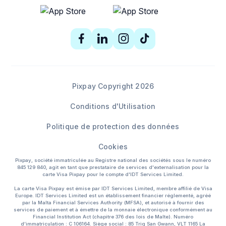
Pixpay Copyright 2026
Conditions d'Utilisation
Politique de protection des données
Cookies
Pixpay, société immatriculée au Registre national des sociétés sous le numéro
845 129 840, agit en tant que prestataire de services d'externalisation pour la
carte Visa Pixpay pour le compte d'IDT Services Limited.
La carte Visa Pixpay est émise par IDT Services Limited, membre affilié de Visa
Europe. IDT Services Limited est un établissement financier réglementé, agréé
par la Malta Financial Services Authority (MFSA), et autorisé à fournir des
services de paiement et à émettre de la monnaie électronique conformément au
Financial Institution Act (chapitre 376 des lois de Malte). Numéro
d’immatriculation : C 106164. Siège social : 85 Triq San Gwann, VLT 1165 La