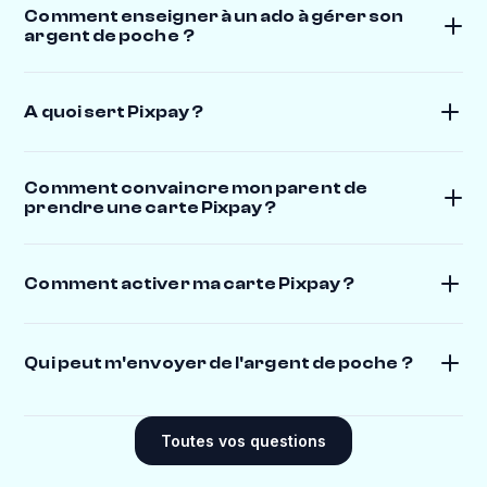
Comment enseigner à un ado à gérer son
argent de poche ?
A quoi sert Pixpay ?
Comment convaincre mon parent de
prendre une carte Pixpay ?
Comment activer ma carte Pixpay ?
Qui peut m'envoyer de l'argent de poche ?
Plein de monde, en fait ! 😉
Tes parents peuvent t'envoyer de l'argent
Toutes vos questions
directement depuis leur appli, en un clic ou de
façon automatique chaque semaine ou chaque