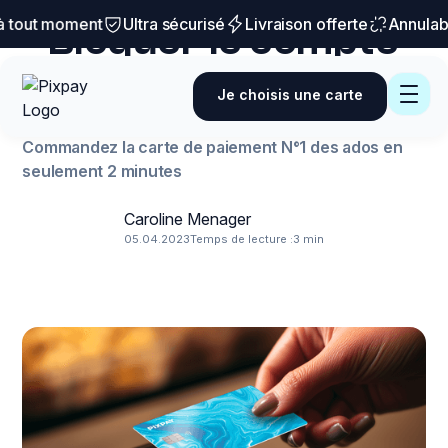
Danger à éviter
 tout moment
Ultra sécurisé
Livraison offerte
Annulabl
Bloquer le compte
bancaire d’un ado :
Je choisis une carte
ce qu'il faut retenir
Commandez la carte de paiement N°1 des ados en
seulement 2 minutes
Caroline Menager
05.04.2023
Temps de lecture :
3 min