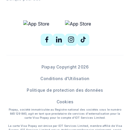
Pixpay Copyright 2026
Conditions d'Utilisation
Politique de protection des données
Cookies
Pixpay, société immatriculée au Registre national des sociétés sous le numéro
845 129 840, agit en tant que prestataire de services d'externalisation pour la
carte Visa Pixpay pour le compte d'IDT Services Limited.
La carte Visa Pixpay est émise par IDT Services Limited, membre affilié de Visa
Europe. IDT Services Limited est un établissement financier réglementé, agréé