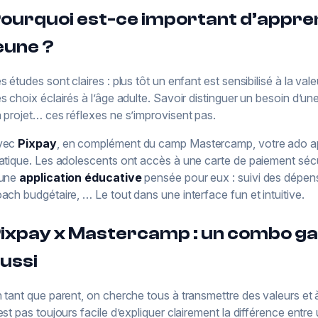
ourquoi est-ce important d’appre
eune ?
s études sont claires : plus tôt un enfant est sensibilisé à la valeur
s choix éclairés à l’âge adulte. Savoir distinguer un besoin d’u
 projet… ces réflexes ne s’improvisent pas.
vec
Pixpay
, en complément du camp Mastercamp, votre ado ap
atique. Les adolescents ont accès à une carte de paiement sécur
 une
application éducative
pensée pour eux : suivi des dépen
ach budgétaire, … Le tout dans une interface fun et intuitive.
ixpay x Mastercamp : un combo ga
ussi
 tant que parent, on cherche tous à transmettre des valeurs et à 
est pas toujours facile d’expliquer clairement la différence ent