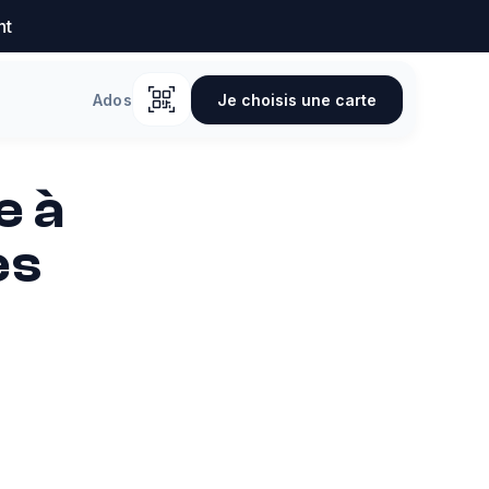
nt
Je choisis une carte
Ados
e à
ès