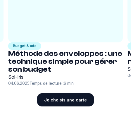
Budget & ado
Méthode des enveloppes : une
technique simple pour gérer
son budget
S
0
Sol-Iris
04.06.2025
Temps de lecture :
6 min
Je choisis une carte