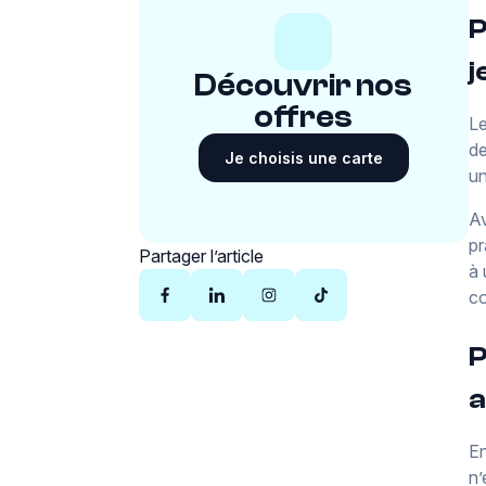
P
j
Découvrir nos
offres
Le
de
Je choisis une carte
un
A
pr
Partager l’article
à
co
P
a
En
n’