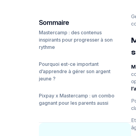
Gé
Sommaire
co
Mastercamp : des contenus
M
inspirants pour progresser à son
rythme
s
Pourquoi est-ce important
M
d’apprendre à gérer son argent
co
jeune ?
op
l’
Pixpay x Mastercamp : un combo
Po
gagnant pour les parents aussi
cl
Et
âg