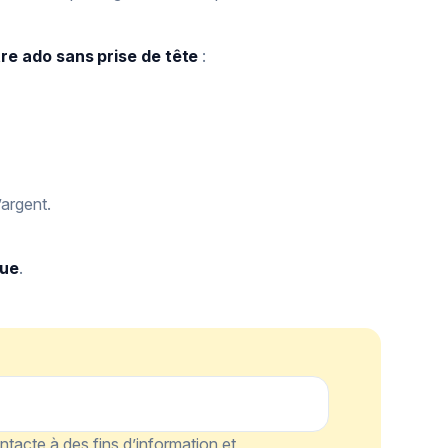
e ado sans prise de tête
:
’argent.
que
.
tacte à des fins d’information et