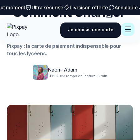
Conseils et astuces
t moment
Ultra sécurisé
Livraison offerte
Annulable à 
Comment Changer
de Lycée : Guide
Je choisis une carte
Complet
Pixpay : la carte de paiement indispensable pour
tous les lycéens.
Naomi Adam
11.12.2023
Temps de lecture :
3 min