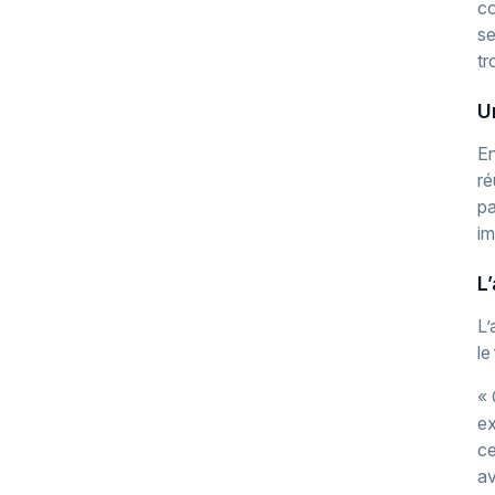
co
se
tr
U
En
ré
pa
im
L
L’
le
« 
ex
ce
av