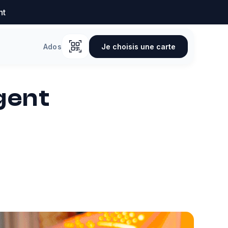
nt
Je choisis une carte
Ados
gent