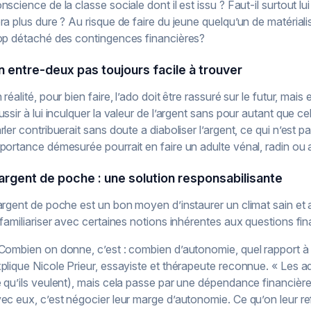
nscience de la classe sociale dont il est issu ? Faut-il surtout lu
ra plus dure ? Au risque de faire du jeune quelqu’un de matériali
op détaché des contingences financières?
n entre-deux pas toujours facile à trouver
 réalité, pour bien faire, l’ado doit être rassuré sur le futur, mai
ussir à lui inculquer la valeur de l’argent sans pour autant que
rler contribuerait sans doute a diaboliser l’argent, ce qui n’est 
portance démesurée pourrait en faire un adulte vénal, radin ou 
’argent de poche : une solution responsabilisante
argent de poche est un bon moyen d’instaurer un climat sain et a
 familiariser avec certaines notions inhérentes aux questions fin
Combien on donne, c’est : combien d’autonomie, quel rapport à la
plique Nicole Prieur, essayiste et thérapeute reconnue. « Les 
 qu’ils veulent), mais cela passe par une dépendance financière
ec eux, c’est négocier leur marge d’autonomie. Ce qu’on leur re