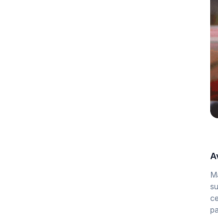
A
Ma
su
ce
pa