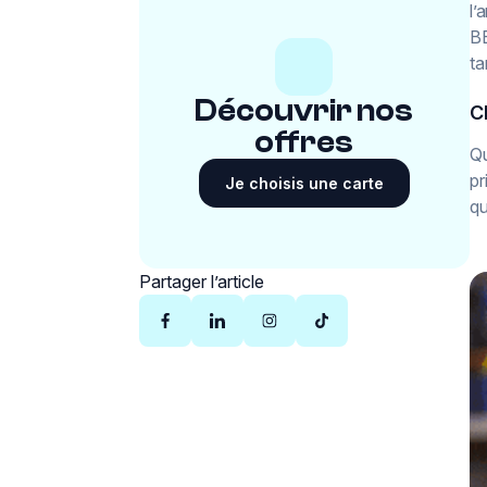
l’
BE
ta
Découvrir nos
C
offres
Qu
pr
Je choisis une carte
qu
Partager l’article