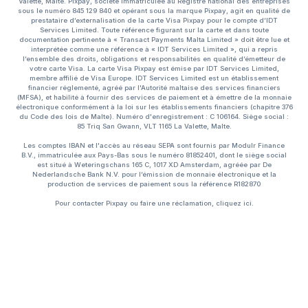
Valette, Malte. Pixpay, société immatriculée au Registre national des entreprises
sous le numéro 845 129 840 et opérant sous la marque Pixpay, agit en qualité de
prestataire d’externalisation de la carte Visa Pixpay pour le compte d’IDT
Services Limited. Toute référence figurant sur la carte et dans toute
documentation pertinente à « Transact Payments Malta Limited » doit être lue et
interprétée comme une référence à « IDT Services Limited », qui a repris
l’ensemble des droits, obligations et responsabilités en qualité d’émetteur de
votre carte Visa. La carte Visa Pixpay est émise par IDT Services Limited,
membre affilié de Visa Europe. IDT Services Limited est un établissement
financier réglementé, agréé par l'Autorité maltaise des services financiers
(MFSA), et habilité à fournir des services de paiement et à émettre de la monnaie
électronique conformément à la loi sur les établissements financiers (chapitre 376
du Code des lois de Malte). Numéro d'enregistrement : C 106164. Siège social :
85 Triq San Gwann, VLT 1165 La Valette, Malte.
Les comptes IBAN et l'accès au réseau SEPA sont fournis par Modulr Finance
B.V., immatriculée aux Pays-Bas sous le numéro 81852401, dont le siège social
est situé à Weteringschans 165 C, 1017 XD Amsterdam, agréée par De
Nederlandsche Bank N.V. pour l’émission de monnaie électronique et la
production de services de paiement sous la référence R182870
Pour contacter Pixpay ou faire une réclamation, cliquez
ici.