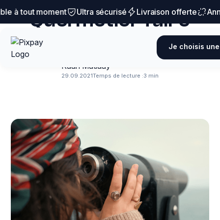
Conseils et astuces
 à tout moment
Ultra sécurisé
Livraison offerte
Annula
Quel métier faire
après un bac STMG ?
Je choisis une
Kaan Mutluay
29.09.2021
Temps de lecture :
3 min