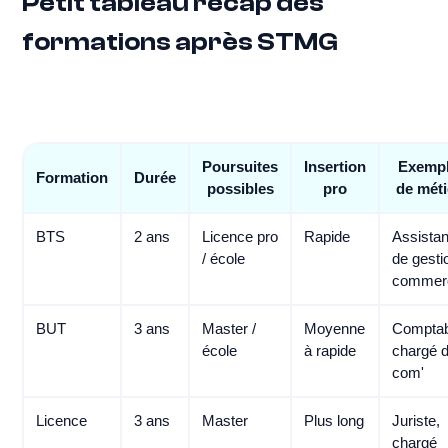
Petit tableau récap des
formations après STMG
Poursuites
Insertion
Exemp
Formation
Durée
possibles
pro
de méti
BTS
2 ans
Licence pro
Rapide
Assistan
/ école
de gesti
commerc
BUT
3 ans
Master /
Moyenne
Comptab
école
à rapide
chargé 
com'
Licence
3 ans
Master
Plus long
Juriste,
chargé