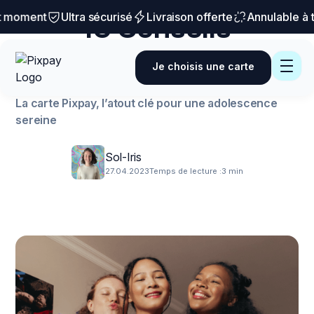
Conseils et astuces
moment
Ultra sécurisé
Livraison offerte
Annulable à tou
10 Conseils
Efficaces pour
Je choisis une carte
Ranger sa Chambre
La carte Pixpay, l’atout clé pour une adolescence
sereine
Sol-Iris
27.04.2023
Temps de lecture :
3 min