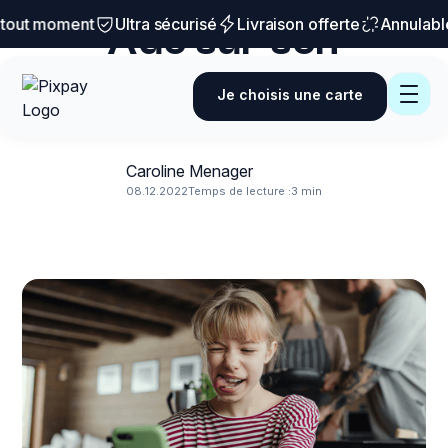
Conseils et astuces
out moment
Ultra sécurisé
Livraison offerte
Annulable 
Ado sur son
téléphone : que faire
Je choisis une carte
?
Caroline Menager
08.12.2022
Temps de lecture :
3 min