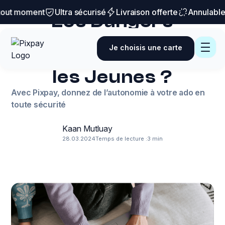
Danger à éviter
out moment
Ultra sécurisé
Livraison offerte
Annulable 
Les Dangers
d'Internet :
Je choisis une carte
Comment Protéger
les Jeunes ?
Avec Pixpay, donnez de l’autonomie à votre ado en
toute sécurité
Kaan Mutluay
28.03.2024
Temps de lecture :
3 min