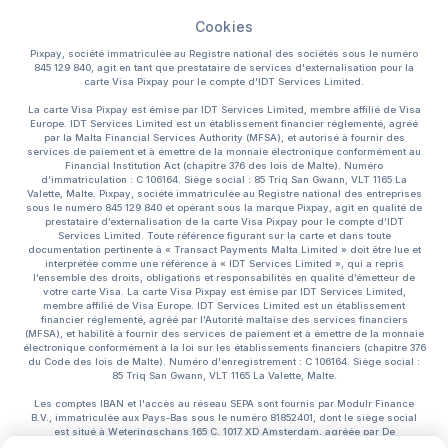
Cookies
Pixpay, société immatriculée au Registre national des sociétés sous le numéro
845 129 840, agit en tant que prestataire de services d'externalisation pour la
carte Visa Pixpay pour le compte d'IDT Services Limited.
La carte Visa Pixpay est émise par IDT Services Limited, membre affilié de Visa
Europe. IDT Services Limited est un établissement financier réglementé, agréé
par la Malta Financial Services Authority (MFSA), et autorisé à fournir des
services de paiement et à émettre de la monnaie électronique conformément au
Financial Institution Act (chapitre 376 des lois de Malte). Numéro
d’immatriculation : C 106164. Siège social : 85 Triq San Gwann, VLT 1165 La
Valette, Malte. Pixpay, société immatriculée au Registre national des entreprises
sous le numéro 845 129 840 et opérant sous la marque Pixpay, agit en qualité de
prestataire d’externalisation de la carte Visa Pixpay pour le compte d’IDT
Services Limited. Toute référence figurant sur la carte et dans toute
documentation pertinente à « Transact Payments Malta Limited » doit être lue et
interprétée comme une référence à « IDT Services Limited », qui a repris
l’ensemble des droits, obligations et responsabilités en qualité d’émetteur de
votre carte Visa. La carte Visa Pixpay est émise par IDT Services Limited,
membre affilié de Visa Europe. IDT Services Limited est un établissement
financier réglementé, agréé par l'Autorité maltaise des services financiers
(MFSA), et habilité à fournir des services de paiement et à émettre de la monnaie
électronique conformément à la loi sur les établissements financiers (chapitre 376
du Code des lois de Malte). Numéro d'enregistrement : C 106164. Siège social :
85 Triq San Gwann, VLT 1165 La Valette, Malte.
Les comptes IBAN et l'accès au réseau SEPA sont fournis par Modulr Finance
B.V., immatriculée aux Pays-Bas sous le numéro 81852401, dont le siège social
est situé à Weteringschans 165 C, 1017 XD Amsterdam, agréée par De
Nederlandsche Bank N.V. pour l’émission de monnaie électronique et la