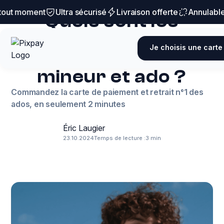
Conseils et astuces
ut moment
Ultra sécurisé
Livraison offerte
Annulable à
Quels sont les
avantages de la
Je choisis une carte
carte retrait pour
mineur et ado ?
Commandez la carte de paiement et retrait n°1 des
ados, en seulement 2 minutes
Éric Laugier
23.10.2024
Temps de lecture :
3 min