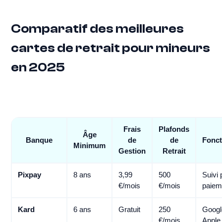
Comparatif des meilleures
cartes de retrait pour mineurs
en 2025
Frais
Plafonds
Âge
Banque
de
de
Fonct
Minimum
Gestion
Retrait
Pixpay
8 ans
3,99
500
Suivi 
€/mois
€/mois
paiem
Kard
6 ans
Gratuit
250
Googl
€/mois
Apple