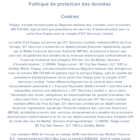
Politique de protection des données
Cookies
Pixpay, société immatriculée au Registre national des sociétés sous le numéro
845 129 840, agit en tant que prestataire de services d'externalisation pour la
carte Visa Pixpay pour le compte d'IDT Services Limited.
La carte Visa Pixpay est émise par IDT Services Limited, membre affilié de Visa
Europe. IDT Services Limited est un établissement financier réglementé, agréé
par la Malta Financial Services Authority (MFSA), et autorisé à fournir des
services de paiement et à émettre de la monnaie électronique conformément au
Financial Institution Act (chapitre 376 des lois de Malte). Numéro
d’immatriculation : C 106164. Siège social : 85 Triq San Gwann, VLT 1165 La
Valette, Malte. Pixpay, société immatriculée au Registre national des entreprises
sous le numéro 845 129 840 et opérant sous la marque Pixpay, agit en qualité de
prestataire d’externalisation de la carte Visa Pixpay pour le compte d’IDT
Services Limited. Toute référence figurant sur la carte et dans toute
documentation pertinente à « Transact Payments Malta Limited » doit être lue et
interprétée comme une référence à « IDT Services Limited », qui a repris
l’ensemble des droits, obligations et responsabilités en qualité d’émetteur de
votre carte Visa. La carte Visa Pixpay est émise par IDT Services Limited,
membre affilié de Visa Europe. IDT Services Limited est un établissement
financier réglementé, agréé par l'Autorité maltaise des services financiers
(MFSA), et habilité à fournir des services de paiement et à émettre de la monnaie
électronique conformément à la loi sur les établissements financiers (chapitre 376
du Code des lois de Malte). Numéro d'enregistrement : C 106164. Siège social :
85 Triq San Gwann, VLT 1165 La Valette, Malte.
Les comptes IBAN et l'accès au réseau SEPA sont fournis par Modulr Finance
B.V., immatriculée aux Pays-Bas sous le numéro 81852401, dont le siège social