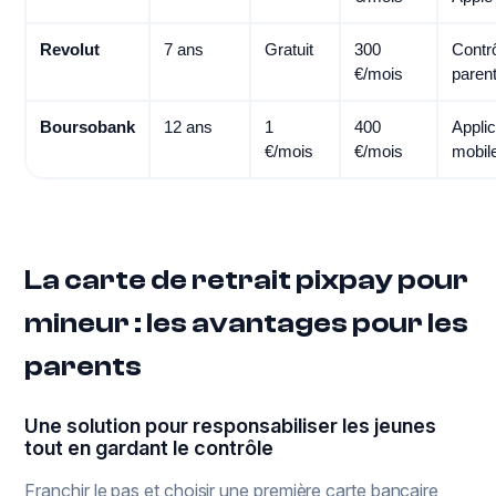
Revolut
7 ans
Gratuit
300
Contr
€/mois
paren
Boursobank
12 ans
1
400
Applic
€/mois
€/mois
mobil
La carte de retrait pixpay pour
mineur : les avantages pour les
parents
Une solution pour responsabiliser les jeunes
tout en gardant le contrôle
Franchir le pas et choisir une première
carte bancaire