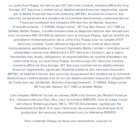
La carte Visa Pixpay est émise par IDT Services Limited, membre affilié de Visa
Europe. IDT Services Limited est un établissement financier réglementé, agréé
par la Malta Financial Services Authority (MFSA), et autorisé à fournir des
services de paiement et à émettre de la monnaie électronique conformément au
Financial Institution Act (chapitre 376 des lois de Malte). Numéro
d’immatriculation : C 106164. Siège social : 85 Triq San Gwann, VLT 1165 La
Valette, Malte. Pixpay, société immatriculée au Registre national des entreprises
sous le numéro 845 129 840 et opérant sous la marque Pixpay, agit en qualité de
prestataire d’externalisation de la carte Visa Pixpay pour le compte d’IDT
Services Limited. Toute référence figurant sur la carte et dans toute
documentation pertinente à « Transact Payments Malta Limited » doit être lue et
interprétée comme une référence à « IDT Services Limited », qui a repris
l’ensemble des droits, obligations et responsabilités en qualité d’émetteur de
votre carte Visa. La carte Visa Pixpay est émise par IDT Services Limited,
membre affilié de Visa Europe. IDT Services Limited est un établissement
financier réglementé, agréé par l'Autorité maltaise des services financiers
(MFSA), et habilité à fournir des services de paiement et à émettre de la monnaie
électronique conformément à la loi sur les établissements financiers (chapitre 376
du Code des lois de Malte). Numéro d'enregistrement : C 106164. Siège social :
85 Triq San Gwann, VLT 1165 La Valette, Malte.
Les comptes IBAN et l'accès au réseau SEPA sont fournis par Modulr Finance
B.V., immatriculée aux Pays-Bas sous le numéro 81852401, dont le siège social
est situé à Weteringschans 165 C, 1017 XD Amsterdam, agréée par De
Nederlandsche Bank N.V. pour l’émission de monnaie électronique et la
production de services de paiement sous la référence R182870
Pour contacter Pixpay ou faire une réclamation, cliquez
ici.