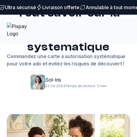
Budget & ado
ltra sécurisé
Livraison offerte
Annulable à tout moment
Tout savoir sur la
carte bancaire à
autorisation
systematique
Commandez une carte à autorisation systématique
pour votre ado et évitez les risques de découvert !
Sol-Iris
22.09.2024
Temps de lecture :
3 min