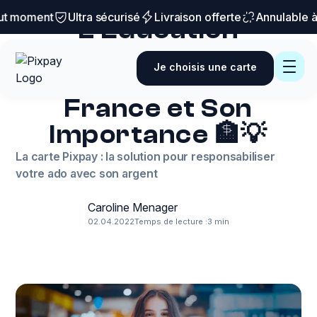
Budget & ado
 moment
Ultra sécurisé
Livraison offerte
Annulable à t
L'Éducation
Financière :
Je choisis une carte
Définition, Déficit en
France et Son
Importance 🏦💡
La carte Pixpay : la solution pour responsabiliser
votre ado avec son argent
Caroline Menager
02.04.2022
Temps de lecture :
3 min