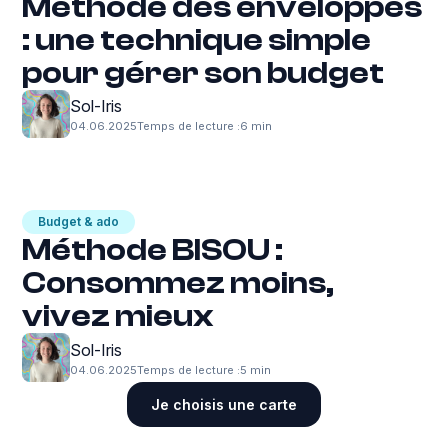
Méthode des enveloppes
: une technique simple
pour gérer son budget
Sol-Iris
04.06.2025
Temps de lecture :
6 min
Budget & ado
Méthode BISOU :
Consommez moins,
vivez mieux
Sol-Iris
04.06.2025
Temps de lecture :
5 min
Je choisis une carte