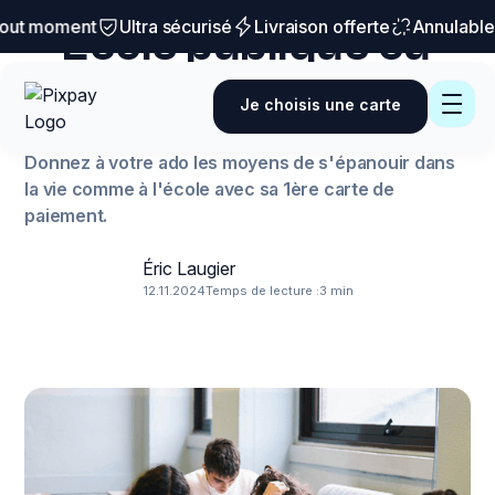
Conseils et astuces
ut moment
Ultra sécurisé
Livraison offerte
Annulable à
Ecole publique ou
privée : que choisir
Je choisis une carte
pour votre enfant ?
Donnez à votre ado les moyens de s'épanouir dans
la vie comme à l'école avec sa 1ère carte de
paiement.
Éric Laugier
12.11.2024
Temps de lecture :
3 min