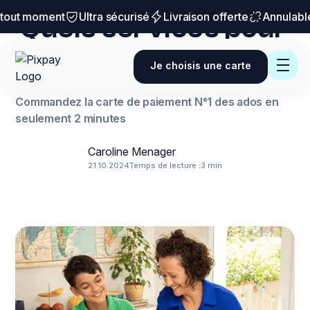
Conseils et astuces
tout moment
Ultra sécurisé
Livraison offerte
Annulable 
Quels services pour
une carte bancaire
Je choisis une carte
d’un mineur ?
Commandez la carte de paiement N°1 des ados en
seulement 2 minutes
Caroline Menager
21.10.2024
Temps de lecture :
3 min