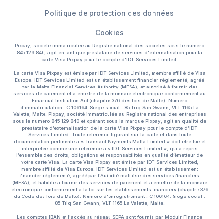
Politique de protection des données
Cookies
Pixpay, société immatriculée au Registre national des sociétés sous le numéro
845 129 840, agit en tant que prestataire de services d'externalisation pour la
carte Visa Pixpay pour le compte d'IDT Services Limited.
La carte Visa Pixpay est émise par IDT Services Limited, membre affilié de Visa
Europe. IDT Services Limited est un établissement financier réglementé, agréé
par la Malta Financial Services Authority (MFSA), et autorisé à fournir des
services de paiement et à émettre de la monnaie électronique conformément au
Financial Institution Act (chapitre 376 des lois de Malte). Numéro
d’immatriculation : C 106164. Siège social : 85 Triq San Gwann, VLT 1165 La
Valette, Malte. Pixpay, société immatriculée au Registre national des entreprises
sous le numéro 845 129 840 et opérant sous la marque Pixpay, agit en qualité de
prestataire d’externalisation de la carte Visa Pixpay pour le compte d’IDT
Services Limited. Toute référence figurant sur la carte et dans toute
documentation pertinente à « Transact Payments Malta Limited » doit être lue et
interprétée comme une référence à « IDT Services Limited », qui a repris
l’ensemble des droits, obligations et responsabilités en qualité d’émetteur de
votre carte Visa. La carte Visa Pixpay est émise par IDT Services Limited,
membre affilié de Visa Europe. IDT Services Limited est un établissement
financier réglementé, agréé par l'Autorité maltaise des services financiers
(MFSA), et habilité à fournir des services de paiement et à émettre de la monnaie
électronique conformément à la loi sur les établissements financiers (chapitre 376
du Code des lois de Malte). Numéro d'enregistrement : C 106164. Siège social :
85 Triq San Gwann, VLT 1165 La Valette, Malte.
Les comptes IBAN et l'accès au réseau SEPA sont fournis par Modulr Finance